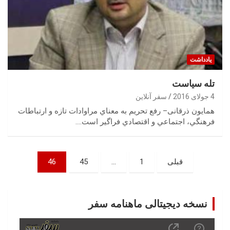
یادداشت
تله سیاست
4 جولای 2016
سفر آنلاین
همایون ذرقانی– رفع تحريم‌ به معناي مراوادات تازه‌ و ارتباطات
فرهنگي، اجتماعي و اقتصادي فراگير است.…
صفحه‌بندی
قبلی
1
…
45
46
نوشته‌ها
نسخه دیجیتالی ماهنامه سفر