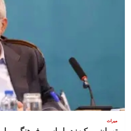
میراث