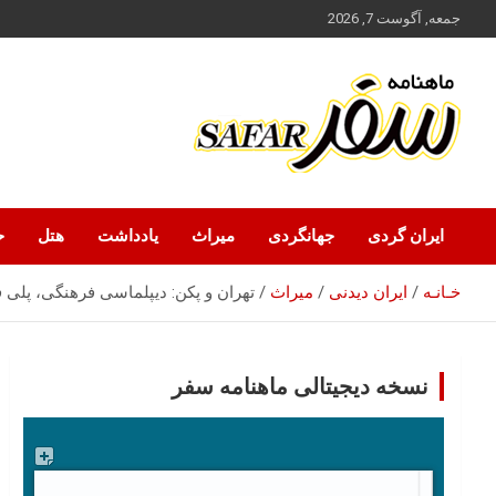
ه
جمعه, آگوست 7, 2026
حتوا
روید
ماهنامه سفر نشریه برگزیده گردشگری ایران
سفر آنلاین
ایران گردی
جهانگردی
میراث
یادداشت
هتل
ح
خـانـه
ایران‌ دیدنی
میراث
تهران و پکن: دیپلماسی فرهنگی، پلی فر
نسخه دیجیتالی ماهنامه سفر