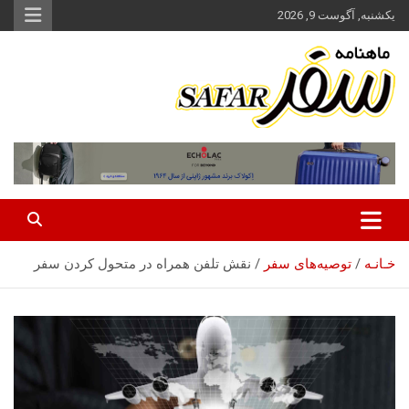
ه
یکشنبه, آگوست 9, 2026
حتوا
روید
ماهنامه سفر نشریه برگزیده گردشگری ایران
سفر آنلاین
خـانـه
توصیه‌های سفر
نقش تلفن همراه در متحول کردن سفر