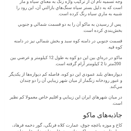
‬شبيه‭ ‬به‭ ‬ماري‭ ‬سياه‭ ‬رنگ‭ ‬كرده‭ ‬است.
‬بخش‌بندي‭ ‬كرده‭ ‬است‭.
‬كوه‭ ‬قيه. ‬
‬200‭ ‬متر‭ ‬تا‭ ‬2‭ ‬كيلومتر‭ ‬آرام‭ ‬گرفته‭ ‬است‭.
‬مي‌كند.
‬است‭.
جاذبه‌های ماکو‬