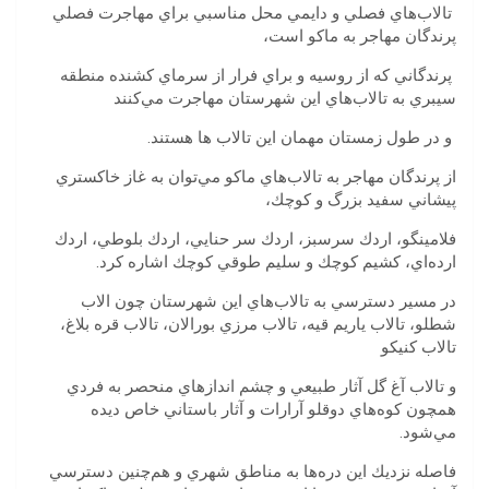
‬پرندگان‭ ‬مهاجر به ماکو‬‭ ‬است،
‬سيبري‭ ‬به‭ ‬تالاب‌هاي‭ ‬اين‭ ‬شهرستان‭ ‬مهاجرت‭ ‬مي‌كنند
‭ ‬و‭ ‬در‭ ‬طول‭ ‬زمستان‭ ‬مهمان‭ ‬اين‭ ‬تالاب‭ ‬ها‭ ‬هستند‭. ‬
‬پيشاني‭ ‬سفيد‭ ‬بزرگ‭ ‬و‭ ‬كوچك،‭ ‬
‬ارده‌اي،‭ ‬كشيم‭ ‬كوچك‭ ‬و‭ ‬سليم‭ ‬طوقي‭ ‬كوچك‭ ‬اشاره‭ ‬كرد‭.‬
‬تالاب‭ ‬كنيكو‭ ‬
‬مي‌شود‭.‬