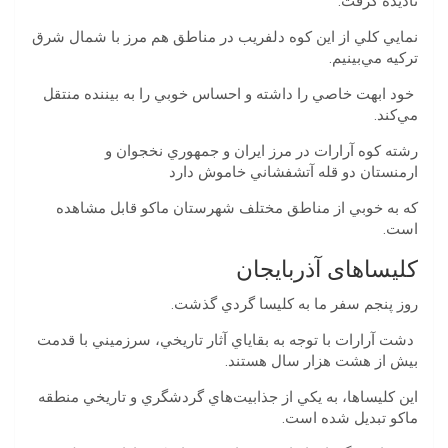
‬ناديده‭ ‬گرفت‭.‬
‬تركيه‭ ‬مي‌بينيم.
‬مي‌كند‭. ‬
‬ارمنستان‭ ‬دو‭ ‬قله‭ ‬آتشفشاني‭ ‬خاموش‭ ‬دارد
‬است‭.‬
کلیساهای آذربایجان
روز‭ ‬پنجم‭ ‬سفر‭ ‬ما‭ ‬به‭ ‬كليسا‭ ‬گردي‭ ‬گذشت‭.‬
‬بيش‭ ‬از‭ ‬هشت‭ ‬هزار‭ ‬سال‭ ‬هستند‭.
‬ماكو‭ ‬تبديل‭ ‬شده‭ ‬است‭.‬