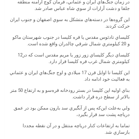
‬جلفا‭ ‬و‭ ‬دشت‭ ‬آرارات‭ ‬از‭ ‬سوي‭ ‬شاه‭ ‬عباس‭ ‬صادر‭ ‬شد.‭
‬حركت‭ ‬كردند‭. ‬
‬و‭ ‬20‭ ‬كيلومتري‭ ‬شمال‭ ‬شرقي‭ ‬چالدران‭ ‬واقع‭ ‬شده‭ ‬است‭.‬
كليساي‭ ‬ديگر‭ ‬كليساي‭ ‬زور‭ ‬زور‭ ‬يا‭ ‬مريم‭ ‬مقدس‭ ‬است‭ ‬كه‭ ‬در‭ ‬12‭
‬كيلومتري‭ ‬شمال‭ ‬غرب‭ ‬قره‭ ‬كليسا‭ ‬قرار‭ ‬دارد‭. ‬
‬به‭ ‬فعاليت‭ ‬خود‭ ‬ادامه‭ ‬داد. ‬
‬بالاتر‭ ‬از‭ ‬سطح‭ ‬دره‭ ‬قرار‭ ‬داشت.‭ ‬
‬درياچه‭ ‬پشت‭ ‬سد‭ ‬قرار‭ ‬بگيرد، ‬
‬بازسازي‭ ‬شد‭.‬