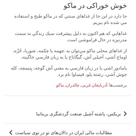
خوش خوراکی در ماکو
‬مي‭ ‬شده‭ ‬نام‭ ‬ببريم.
‬مدرنيزه‭ ‬در‭ ‬حال‭ ‬فراموشي‭ ‬است‭.
‬اوماج‭ ‬آشي،‭ ‬آجيلي‭ ‬آش،‭ ‬گيگاناخ‭ ‬يا‭ ‬به‭ ‬زبان‭ ‬فارسي‭ ‬خاگينه،‭
‬جوش‭ ‬آشي،‭ ‬رشته‭ ‬پلو،‭ ‬قيساوا‭ ‬نام‭ ‬برد‭.‬
برچسب‌ها:
آذربایجان غربی
,
چالدران
,
ماکو
راهبری
بریکس، پاشنه آشیل صنعت گردشگری بریتانیا
نوشته
مطالبات مالی ایران در دالان‌های تو در توی سیاست