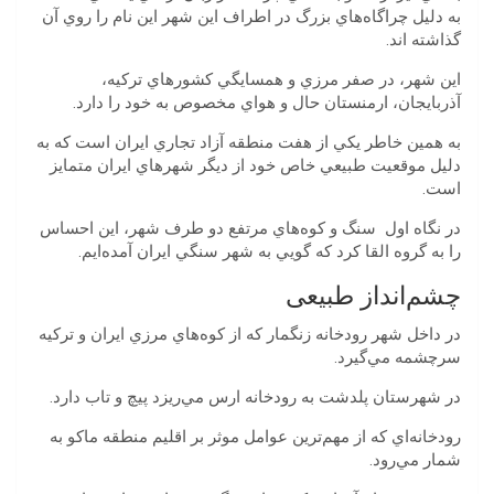
‬گذاشته‌‭ ‬اند‭.‬
‬آذربايجان،‭ ‬ارمنستان‭ ‬حال‭ ‬و‭ ‬هواي‭ ‬مخصوص‭ ‬به‭ ‬خود‭ ‬را‭ ‬دارد‭. ‬
‬است‭. ‬
‬را‭ ‬به‭ ‬گروه‭ ‬القا‭ ‬كرد‭ ‬كه‭ ‬گويي‭ ‬به‭ ‬شهر‭ ‬سنگي‭ ‬ايران‭ ‬آمده‌ايم‭. ‬
چشم‌انداز طبیعی
‬سرچشمه مي‌گيرد‭.
‬در‭ ‬شهرستان‭ ‬پلدشت‭ ‬به‭ ‬رودخانه‭ ‬ارس‭ ‬مي‌ريزد‭ ‬پيچ‭ ‬و‭ ‬تاب‭ ‬دارد‭. ‬
‬شمار‭ ‬مي‌رود‭. ‬