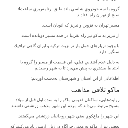
گروه‭ ‬با‭ ‬سه‭ ‬خودروي‭ ‬شاسي‌‭ ‬بلند‭ ‬طبق‭ ‬برنامه‌ريزي‭ ‬ساعت‭ ‬4‭
‬صبح‭ ‬از‭ ‬تهران‭ ‬راه‭ ‬افتادند‭. ‬
مسير‭ ‬تهران‭ ‬به‭ ‬قزوين‭ ‬و‭ ‬تبريز‭ ‬كه‭ ‬اتوبان‭ ‬است.
‬از‭ ‬تبريز‭ ‬به‭ ‬ماكو‭ ‬نيز‭ ‬راه‭ ‬تقريبا‭ ‬در‭ ‬همه‭ ‬مسير‭ ‬دوبانده‭ ‬است.‭ ‬
‬سنگين‭ ‬دارد‭. ‬
‬احتياط‭ ‬بيشتري‭ ‬به‭ ‬پيش‭ ‬مي‌برد‭ ‬تا‭ ‬به‭ ‬شهر‭ ‬رسيديم‭. ‬
اطلاعاتي‭ ‬از‭ ‬اين‭ ‬استان‭ ‬و‭ ‬شهرستان‭ ‬به‌دست‭ ‬آورديم‭:‬
ماکو تلاقی مذاهب
‬مسيح‭ ‬مرتبط‭ ‬مي‌داند‭ ‬كه‭ ‬مردم‭ ‬اين‭ ‬شهر‭ ‬مذهب‭ ‬زرتشتي‭ ‬داشتند‭.
‬اين‭ ‬شهر‭ ‬را‭ ‬ماغ‌كوي‭ ‬يعني‭ ‬شهر‭ ‬روحانيان‭ ‬زرتشتي‭ ‬مي‌گفتند.