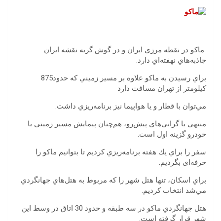
‬جاذبه‌هاي‭ ‬نهفته‌اي‭ ‬دارد‭.‌‬
براي‭ ‬رسيدن‭ ‬به‭ ‬ماكو‭ ‬علاوه‭ ‬بر‭ ‬مسير‭ ‬زميني‭ ‬كه‭ ‬حدود‭ ‬875‭
‬كيلومتر‭ ‬از‭ ‬تهران‭ ‬مسافت‭ ‬دارد‭ ‬
مي‌توان‭ ‬با‭ ‬قطار‭ ‬و‭ ‬يا‭ ‬هواپيما‭ ‬نيز‭ ‬برنامه‌ريزي‭ ‬داشت‭. ‬
‬خودرو‭ ‬گزينه‭ ‬اول‭ ‬است‭. ‬
سفر‭ ‬را‭ ‬براي‭ ‬يك‭ ‬هفته‭ ‬برنامه‌ريزي‭ ‬كرديم‭ ‬تا‭ ‬بتوانیم ماکو را
حرفه‌ای بگردیم. ‬
‬مي‌شد‭ ‬انتخاب‭ ‬كرديم‭. ‬
‬شهر‭ ‬قرار‭ ‬گرفته‭ ‬است‭. ‬