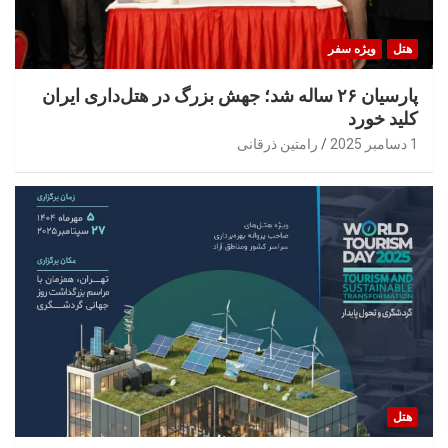
هتل
ویژه سفر
پارسیان ۲۶ ساله شد؛ جهش بزرگ در هتل‌داری ایران
کلید خورد
1 دسامبر 2025
رامتین ذرقانی
هتل