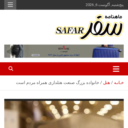
ه
پنج‌شنبه, آگوست 6, 2026
حتوا
روید
ماهنامه سفر نشریه برگزیده گردشگری ایران
سفر آنلاین
خـانـه
هتل
خانواده بزرگ صنعت هتلداری همراه مردم است