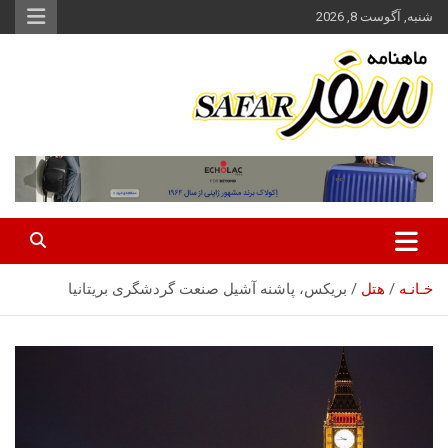
ه
شنبه, آگوست 8, 2026
حتوا
روید
ماهنامه سفر نشریه برگزیده گردشگری ایران
سفر آنلاین
خـانـه
هتل
بریکس، پاشنه آشیل صنعت گردشگری بریتانیا