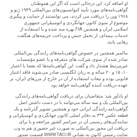
او اضافه کرد: این درحالی است که اگر این هموطنان
گواهی‌نامه‌های مورد تأیید کنوانسیون‌های بین‌المللی ۱۹۴۹ ژنو و
۱۹۶۸ وین را دریافت می کردند، می توانستند از حمایت و پیگیری
موضوع از سوی کانون جهانگردی و اتومبیلرانی جمهوری
اسلامی ایران و همچنین FIA بهره مند شده و با استفاده از
خدمات بیمه‌ای، از تحمل حبس و پرداخت جریمه‌های هنگفت
رهایی یابند.
مالمیر همچنین در خصوص گواهی‌نامه‌های رانندگی بین‌المللی
صادر شده از سوی شرکت های متفرقه و یا عضو مؤسسات
غیرمرتبط هشدار داد و گفت: این گواهی‌نامه‌ها که بعضا با اعتبار
۱۰، ۱۵ و ۲۰ ساله و به زبان انگلیسی صادر می‌شوند فاقد اعتبار
قانونی بوده و تبعات استفاده از آن در خارج از مرزهای ایران، بر
عهده دریافت کننده گواهی‌نامه خواهد بود.
او یادآور شد: متقاضیان برای دریافت گواهی‌نامه‌های رانندگی
بین‌المللی یک و سه ساله می‌توانند با در دست داشتن اصل
گواهی‌نامه رانندگی ایرانی خود و همچنین تصویر گذرنامه و یک
قطعه عکس ۴*۳ به دفاتر اصلی کانون جهانگردی و اتومبیلرانی و
نمایندگی‌های رسمی آن در سراسر کشور مراجعه و یا برای
دریافت این مجوز بین‌المللی به صورت غیر حضوری هم به وب
سایت رسمی کانون به نشانی WWW.TACI.IR قسمت صدور