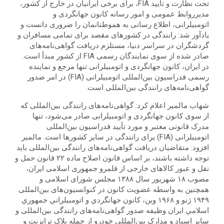
تحت نظارت و تأیید FIA، برای برخی ایرانیان در خارج از کشور،
مدیرروابط عمومی و امور رسانه کانون جهانگردی و
اتومبیلرانی، اطلاع رسانی به هموطنانمان را ضروری دانست و
یادآور شد: رانندگی در کشورهای مقصد برای تمامی مسافران و
گردشگران در سراسر دنیا، مستلزم دریافت گواهی‌نامه‌های
صادر شده از سوی نمایندگان رسمی FIA از کشور مبدأ است.
در ایران، کانون جهانگردی و اتومبیلرانی تنها مرجع و نماینده
رسمی فدراسیون بین‌المللی اتومبیلرانی (FIA) در امر صدور
گواهی‌نامه‌های رانندگی بین‌المللی است.
شهاب مالمیر اعلام کرد: گواهی‌نامه‌‌های رانندگی بین‌المللی که
از سوی کانون جهانگردی و اتومبیلرانی صادر می‌شود، تنها
مدرک قانونی معتبر و مورد تأیید فدراسیون بین‌المللی
اتومبیلرانی (FIA) برای رانندگی در سایر کشورها است. مالمیر
افزود: متقاضیان دریافت گواهی‌نامه‌های رانندگی بین‌المللی باید
توجه داشته باشند، بر اساس قانون اصلاح ماده ۲۲ قانون حمل و
نقل و عبور کالاهای خارجی از قلمرو جمهوری اسلامی ایران،
مصوب ۱۸ شهریور سال ۱۳۸۸ مجلس شورای اسلامی و
همچنین به واسطه عضویت کانون در کنوانسیون‌های بین‌المللی
۱۹۴۹ ژنو و ۱۹۶۸ وین، كانون جهانگردي و اتومبيلراني جمهوري
اسلامي ايران وظیفه صدور گواهی‌نامه‌های رانندگی بین‌المللی و
سایر اسناد و مدارک بین‌المللی خودرو از جمله پلاک ترانزیت و