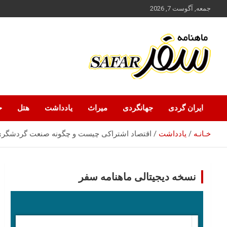
ه
جمعه, آگوست 7, 2026
حتوا
روید
ماهنامه سفر نشریه برگزیده گردشگری ایران
سفر آنلاین
ایران گردی
جهانگردی
میراث
یادداشت
هتل
ح
خـانـه
یادداشت
اقتصاد اشتراکی چیست و چگونه صنعت گردشگری 
نسخه دیجیتالی ماهنامه سفر