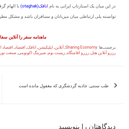
در این میان یک استارتاپ ایرانی به نام
ا
تاقک(otaghak)
با الهام گرفت
توانسته پلی ارتباطی میان میزبانان و مسافران باشد و مشکل مطرح
ماهنامه سفر را آنلاین سفار
برچسب‌ها:
Sharing Economy
,
آنلاین
,
اپلیکیشن
,
اتاقک
,
اقتصاد
,
اقتصاد 
رزرو آنلاین هتل
,
رزرو اقامتگاه
,
زیست بوم
,
شیرینگ اکونومی
,
صنعت تور
راهبری
طب سنتی: جاذبه گردشگری که مغفول مانده است
نوشته
دیدگاهتان را بنویسید