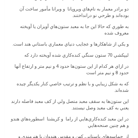
دو برادر معمار به نام‌هاي ويروپانا و ويرانا مأمور ساخت آن
بوده‌اند و طرحي نو درانداختند.
به طوري كه حالا اين جا به معبد ستون‌هاي آويزان يا آويخته
معروف شده
و يكي از شاهكارها و عجايب دنياي معماري باستاني هند است.
ليپكشي 70 ستون سنگي كنده‌كاري شده آويخته دارد كه
در ازاي هر كدام از اين ستون‌ها حدود 4 و نيم متر و ارتفاع آنها
حدود 8 و نيم متر است
كه به شكل زيبايي و با نظم و ترتيب خاصي كنار يكديگر چيده
شده‌اند.
اين ستون‌ها به سقف معبد متصل ولي از كف معبد فاصله دارند
يعني به كف معبد وصل نيستند.
در اين معبد كنده‌كاري‌هايي از راما و كريشنا اسطوره‌هاي هندو
و هم چنين صنحه‌هايي
از حماسه‌هاي باستاني, كهن و مقدس هندوان با هنرمندي و