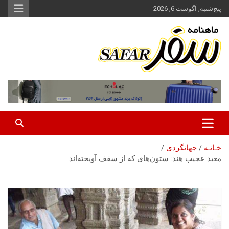
ه
پنج‌شنبه, آگوست 6, 2026
حتوا
روید
ماهنامه سفر نشریه برگزیده گردشگری ایران
سفر آنلاین
خـانـه
جهانگردی
معبد عجیب هند: ستون‌های که از سقف آویخته‌اند