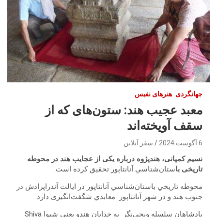
جهانگردی
هنرهای نفیس
معبد عجیب هند: ستون‌های که از
سقف آویخته‌اند
6 آگوست 2024
سفر آنلاین
نسیم کمپانی، هندپژوه درباره یکی از عجایب هند در محوطه
تاریخی با
ستان‌شناسي آنانتاپور
تحقیق کرده است.
محوطه تاريخي باستان‌شناسي آنانتاپور در ايالت آندراپرادش در
جنوب هند و در شهر آنانتاپور معابدي شگفت‌انگیزی دارد.
پادشاهان سلسله ويجي‌نگر به خدايان هندو يعني شيوا Shiva