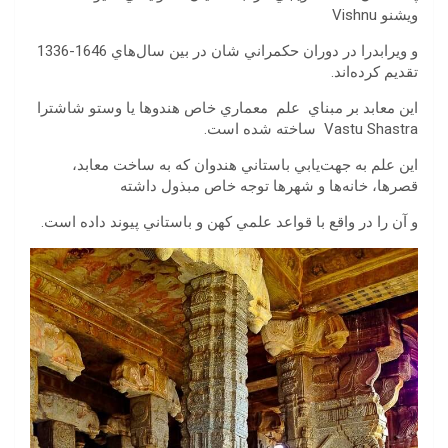
ويشنو Vishnu
و ويرابدرا در دوران حكمراني شان در بين سال‌هاي 1646-1336
تقديم كرده‌اند.
اين معابد بر مبناي علم معماري خاص هندوها يا وستو شاشترا
Vastu Shastra ساخته شده است.
اين علم به جهت‌يابي باستاني هندوان كه به ساخت معابد،
قصرها، خانه‌ها و شهرها توجه خاص مبذول داشته
و آن را در واقع با قواعد علمي كهن و باستاني پيوند داده است.