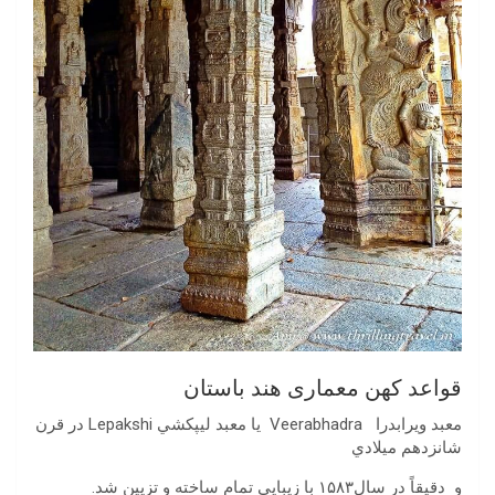
قواعد کهن معماری هند باستان
معبد ويرابدرا Veerabhadra يا معبد ليپكشي Lepakshi در قرن
شانزدهم ميلادي
و دقيقاً در سال۱۵۸۳ با زيبايي تمام ساخته و تزيين شد.