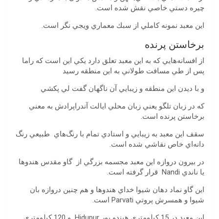
چيره دستي خاصي نقش شده است.
اين معبد نمونه كاملي از سبك معماري ويجي نگر است.
برخاستن پرنده
از افسانه‌هايي كه به اين معبد تعلق دارد يكي اين است كه راما
پس از طي مسافت طولاني به اين منطقه رسيد
و با ديدن اين منطقه و زيبايي آن ناگهان گفت لي پكشي
كه در زبان تلگو يعني زبان محلي ايالت آندراپرادش به معني
برخاستن پرنده است.
سقف اين معبد به زيبايي و استادي تمام با رنگ‌هاي طبيعي رنگ
دانه‌اي خاص نقاشي شده است.
در بيرون دروازه اين معبد مجسمه بزرگي از گاو مقدس هندوها
يا ناندي Nandi قرار گرفته است.
اين گاو نماد دهان شيوا خداي هندوها و هم چنين دروازه بان
شيوا و همسرش پروتي Parvati است.
اين معبد در 15 كيلومتري هيندو پور Hidupur و 120 كيلومتري