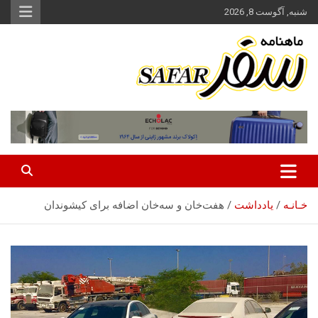
ه
شنبه, آگوست 8, 2026
حتوا
روید
ماهنامه سفر نشریه برگزیده گردشگری ایران
سفر آنلاین
خـانـه
یادداشت
هفت‌خان و سه‌خان اضافه برای کیشوندان