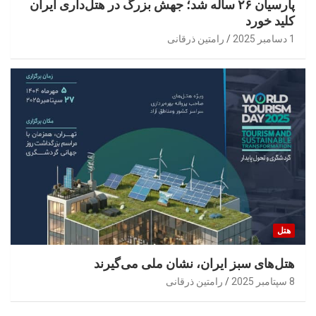
پارسیان ۲۶ ساله شد؛ جهش بزرگ در هتل‌داری ایران
کلید خورد
1 دسامبر 2025
رامتین ذرقانی
هتل
هتل‌های سبز ایران، نشان ملی می‌گیرند
8 سپتامبر 2025
رامتین ذرقانی