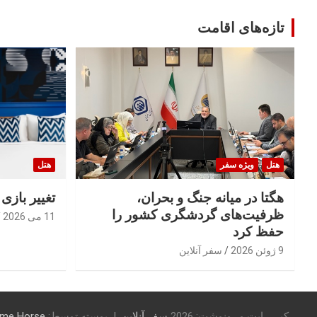
تازه‌های اقامت
هتل
ویژه سفر
هتل
هگتا در میانه جنگ و بحران،
تغییر بازی
ظرفیت‌های گردشگری کشور را
11 می 2026
حفظ کرد
9 ژوئن 2026
سفر آنلاین
کپی رایت و رونوشت: 2026
سفر آنلاین
پوسته توسط:
me Horse