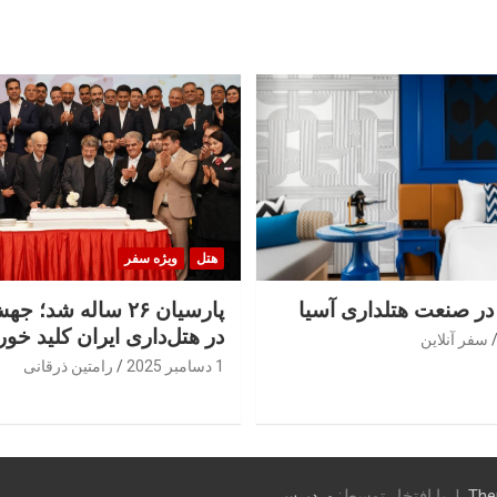
هتل
ویژه سفر
 در صنعت هتلداری آسیا
پارسیان ۲۶ ساله شد؛
در هتل‌داری ایران کلید خور
سفر آنلاین
1 دسامبر 2025
رامتین ذرقانی
The
با افتخار توسط:
وردپرس