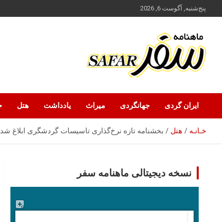
ه
پنج‌شنبه, آگوست 6, 2026
حتوا
روید
ماهنامه سفر نشریه برگزیده گردشگری ایران
سفر آنلاین
ایران گردی
جهانگردی
میراث
یادداشت
هتل
ح
خـانـه
هتل
بخشنامه تازه نرخ‌گذاری تاسیسات گردشگری ابلاغ شد
نسخه دیجیتالی ماهنامه سفر