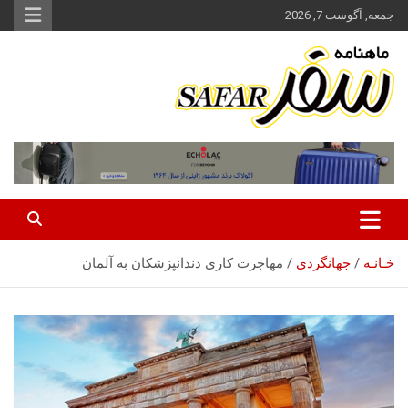
ه
جمعه, آگوست 7, 2026
حتوا
روید
ماهنامه سفر نشریه برگزیده گردشگری ایران
سفر آنلاین
خـانـه
جهانگردی
مهاجرت کاری دندانپزشکان به آلمان