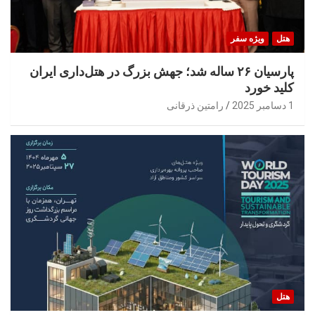
هتل
ویژه سفر
پارسیان ۲۶ ساله شد؛ جهش بزرگ در هتل‌داری ایران
کلید خورد
1 دسامبر 2025
رامتین ذرقانی
هتل