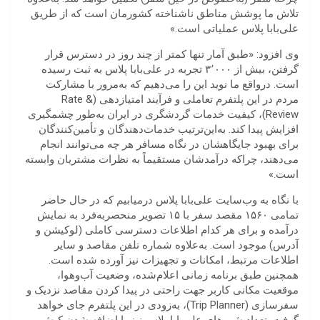
تلاش ما پوشش مناطق ناشناخته کشورمان است که از طریق
علی‌بابا پلاس عملیاتی است.»
وی افزود: «طبق آمار تنها کمتر از چند روز در دسترس قرار
گرفتن، بیش از ۳٬۰۰۰ تجربه در علی‌بابا پلاس به ثبت رسیده
است. درواقع ما نوید این را می‌دهیم که به‌مرور با مشارکت
مردم در این پلتفرم تعاملی و فرآیند امتیازدهی (Rate &
Review)، کیفیت خدمات گردشگری در ایران به‌طور چشمگیری
افزایش پیدا کند. به‌این‌ترتیب خدمات‌دهندگان و تأمین‌کنندگان
برای بهبود جایگاهشان در نگاه مسافر هر چه می‌توانند انجام
می‌دهند، چراکه درآمدشان مستقیماً به نظرات مشتریان وابسته
است.»
با نگاه به وب‌سایت علی‌بابا پلاس درمیابیم که در حال حاضر
تمامی ۱۵۶۰ مقصد سفر با ۱۵ تصویر منحصربه‌فرد به نمایش
درآمده و برای هر کدام اطلاعات دسترسی کاملی (لوکیشن و
آدرس) موجود است. به‌علاوه شماره تلفن مقاصد و سایر
اطلاعات مرتبط، امکانات و تجهیزات نیز آورده شده است.
همچنین طبق برنامه زمانی اعلام‌شده، وضعیت آب‌وهوا،
موقعیت مکانی کاربر جهت راحتی در پیدا کردن مقاصد نزدیک و
سفرسازی (Trip Planner)، به‌زودی در این پلتفرم جای خواهد