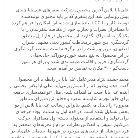
علی‌بابا پلاس آخرین محصول شرکت سفرهای علی‌بابا چندی
پیش رونمایی شد. این پلتفرم که بر پایه محتوای تولیدشده
توسط کاربر یا UGC پیاده‌سازی شده، این امکان را فراهم کرده
تا مسافران نظرات و تجارب خود از مقاصد سفرشان را با
یکدیگر به اشتراک بگذارند. این محصول در فاز اول مناطق
گردشگری پنج شهر پرمخاطب کشور یعنی مشهد، شیراز،
اصفهان، تبریز و رشت را در برگرفته است. مقاصد گردشگری
در این محصول به پنج دسته خوردوخوراک، جاذبه‌های
گردشگری، خرید و اقامت طبقه‌بندی شده و برای هر شهر
دست‌کم ۳۰۰ مکان به نمایش در آمده است.
مجید حسینی‌نژاد مدیرعامل علی‌بابا در رابطه با این محصول
گفت: «همان‌طور که از اسمش برمی‌آید، علی‌بابا پلاس بخشی از
آینده علی‌بابا است. ما اهداف بلندی مثل «توانمندسازی جامعه
برای خلق تجربه شایسته سفر» و «خلق ثروت برای مناطق
محروم» را دنبال می‌کنیم. بنابراین رسالت علی‌بابا پلاس از دو
بخش تشکیل شده است. در قدم اول به سمت ایجاد چرخه‌ای
برای تولید و استفاده از محتوای دسته اول مسافران حرکت
می‌کنیم. سپس با انعکاس نظرات مردم و تجربه‌های منحصر به
فرد خودشان از جاذبه‌های موجود در شهرها، خدمات علی‌بابا در
چرخه سفر (به‌خصوص در حین سفر) تکمیل خواهد شد. به‌علاوه