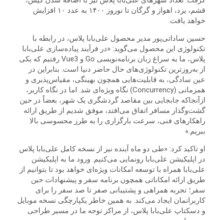
گرفت. تعداد شهرهای علی‌بابا پلاس نیز با اضافه شدن کیش،
قشم، یزد، اهواز و گرگان تا نوروز ۱۴۰۰ به عدد ۱۰ افزایش
خواهد یافت.
حسین ساداتی‌پور مدیر محصول علی‌بابا پلاس، در رابطه با
تکنولوژی این محصول می‌گوید: «در فرآیند پیاده‌سازی علی‌بابا
پلاس، ما به سراغ زبان برنامه‌نویسی Go و Vue3 رفتیم که یکی
از به‌روزترین تکنولوژی‌های حال حاضر دنیا است. بنابراین در
عین سادگی، به قابلیت‌هایی همچون بهینگی، مقیاس‌پذیری و
همزمانی (Concurrency) نگاه ویژه‌ای شد. اما در نگاه کاربر،
ازآنجاکه جابجایی بین مقاصد گردشگری یک شهر، بعضاً در حین
گشت‌وگذار مسافر اتفاق می‌افتد، موفق شدیم از طریق ارائه
راهکارهای فنی، سرعت بارگزاری را به طرز محسوسی بالا
ببریم.»
او تاکید کرد: «طی دو ماه آینده نیز از نسخه کامل علی‌بابا پلاس
در اپلیکیشن علی‌بابا رونمایی می‌کنیم. ورود ما به اپلیکیشن
علی‌بابا همراه با توسعه امکانات ویژه‌‌ای خواهد بود تا بتوانیم از
طریق ارائه امکاناتی همچون برنامه سفر و پیشنهادات حین
سفر؛ تجربه همراهی و پشتیبانی صفر تا صد سفر را برای
کاربرانمان ایجاد می‌کند. به همین خاطر یکپارچگی نسخه موبایل
و دسکتاپ علی‌بابا پلاس، از مراکز توجه ما در مسیر طراحی