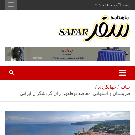
ه
شنبه, آگوست 8, 2026
حتوا
روید
ماهنامه سفر نشریه برگزیده گردشگری ایران
سفر آنلاین
خـانـه
جهانگردی
صربستان و اسلوانی: مقاصد نوظهور برای گردشگران ایرانی