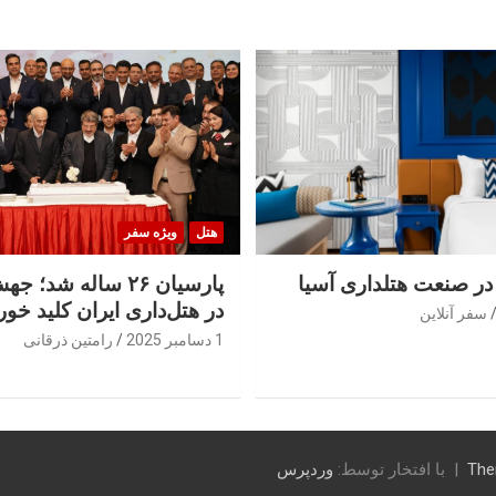
هتل
ویژه سفر
 در صنعت هتلداری آسیا
پارسیان ۲۶ ساله شد؛
در هتل‌داری ایران کلید خور
سفر آنلاین
1 دسامبر 2025
رامتین ذرقانی
The
با افتخار توسط:
وردپرس