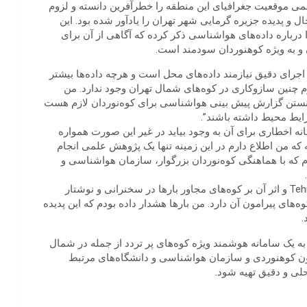
 موقعیت‌ جغرافیای این منطقه را خطرآفرین دانسته و لزوم
 و پدیده جزیره گرمایی شهر تهران را یادآور شده بود. این
اره داده‌های هواشناسی ذکر کرده که آگاهی از آن برای
 و به ویژه کوهنوردان سودمند است.
اجرای دقیق نیازمند داده‌های محل است و هرچه داده‌ها بیشتر
رم چنین سازوکاری در کوه‌های شمال تهران وجود ندارد. من
 دانستن گزارش پیش بینی هواشناسی برای کوه‌نوردان لازم هست
رایط محیط داشته باشند”.
نه اخطاری برای آن به وجود بیاید در غیر این صورت همواره
که که من اطلاع دارم در این زمینه تنها یک پژوهش علمی انجام
م که با هماهنگی کوه‌نوردان بزرگوار، سازمان هواشناسی و
در باره پدیده جزیره گرمایی شهر تهران Tehran Urban Heat Island و اثر آن بر کوه‌های مجاور بارها در سخنرانی و نوشتار
ه‌های پیرامون آن دارد. من بارها هشدار داده بودم که این پدیده
.
به یک سامانه هوشمند ویژه کوه‌های پر تردد از جمله در شمال
سیون کوهنوردی و سازمان هواشناسی و دانشگاه‌های مرتبط
حلی و دقیق تهیه شود.