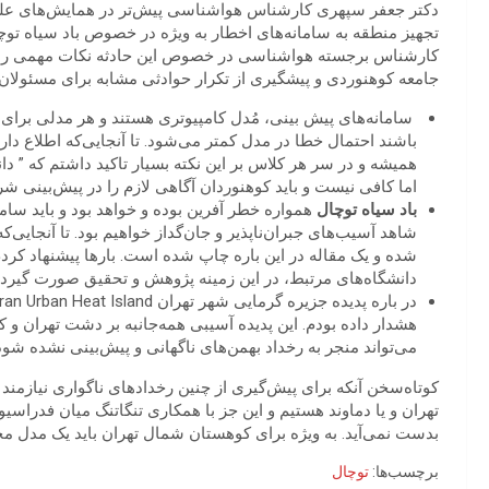
دکتر جعفر سپهری کارشناس هواشناسی پیش‌تر در همایش‌های علمی
تجهیز منطقه به سامانه‌های اخطار به ویژه در خصوص باد سیاه توچال
کارشناس برجسته هواشناسی در خصوص این حادثه نکات مهمی را درب
جامعه کوهنوردی و پیشگیری از تکرار حوادثی مشابه برای مسئولان
سامانه‌های پیش بینی، مُدل کامپیوتری هستند و هر مدلی برای 
باشند احتمال خطا در مدل کمتر می‌شود. تا آنجایی‌که اطلاع دا
همیشه و در سر هر کلاس بر این نکته بسیار تاکید داشتم که ”
اما کافی نیست و باید کوهنوردان آگاهی لازم را در پیش‌بینی ش
باد سیاه توچال
همواره خطر آفرین بوده و خواهد بود و باید ساما
شاهد آسیب‌های جبران‌ناپذیر و جان‌گداز خواهیم بود. تا آنجایی‌
شده و یک مقاله در این باره چاپ شده است. بارها پیشنهاد کرد
دانشگاه‌های مرتبط، در این زمینه پژوهش و تحقیق صورت گیرد.
هشدار داده بودم. این پدیده آسیبی همه‌جانبه بر دشت تهران و کو
می‌تواند منجر به رخداد بهمن‌های ناگهانی و پیش‌بینی نشده شود
کوتاه‌سخن آنکه برای پیش‌گیری از چنین رخدادهای ناگواری نیازمند 
تهران و یا دماوند هستیم و این جز با همکاری تنگاتنگ میان فدرا
بدست نمی‌آید. به ویژه برای کوهستان شمال تهران باید یک مدل م
برچسب‌ها:
توچال