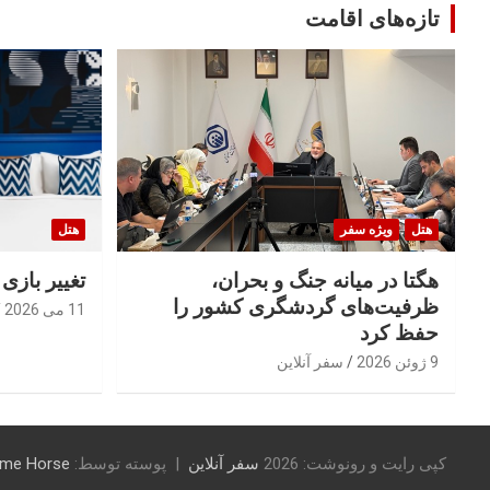
تازه‌های اقامت
هتل
ویژه سفر
هتل
هگتا در میانه جنگ و بحران،
تغییر بازی
ظرفیت‌های گردشگری کشور را
11 می 2026
حفظ کرد
9 ژوئن 2026
سفر آنلاین
کپی رایت و رونوشت: 2026
سفر آنلاین
پوسته توسط:
me Horse