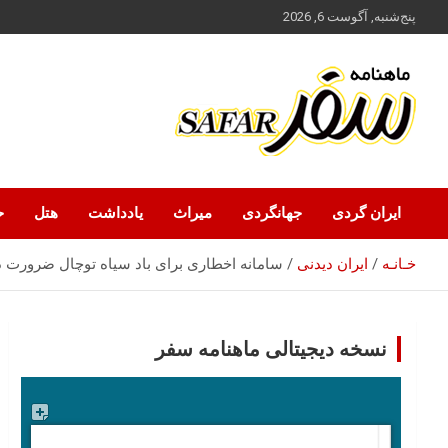
ه
پنج‌شنبه, آگوست 6, 2026
حتوا
روید
ماهنامه سفر نشریه برگزیده گردشگری ایران
سفر آنلاین
ایران گردی
جهانگردی
میراث
یادداشت
هتل
ح
خـانـه
ایران‌ دیدنی
سامانه اخطاری برای باد سیاه توچال ضرورت د
نسخه دیجیتالی ماهنامه سفر