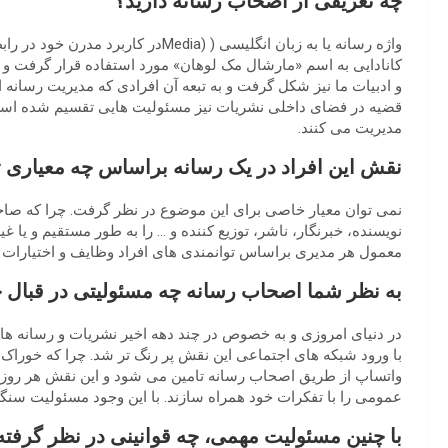
چه تعریفی از اصحاب رسانه دارید؟
واژه رسانه یا به زبان انگلیسی ( (edia
کانادایی به اسم «مارشال مک ‌لوهان» مورد استفاده قرار گرفت و ب
و ادبیات ما نیز شکل گرفت و به تبعه آن افرادی که مدیریت رسانه ا
قضیه در فضای داخلی نشریات نیز مسئولیت هایی تقسیم شده است که
مدیریت می کنند.
نقش این افراد در یک رسانه براساس چه معیاری
نمی توان معیار خاصی برای این موضوع در نظر گرفت. چرا که صاحب ام
نویسنده، خبرنگار، ناشر، توزیع ‌کننده و … را به طور مستقیم و یا
معمول هر مدیری براساس توانمندی های افراد وظایف و اختیارات ر
به نظر شما اصحاب رسانه چه مسئولیتی در قبال ج
در دنیای امروزی و به خصوص در چند دهه اخیر نشریات و رسانه ها
با ورود شبکه های اجتماعی این نقش پر رنگ تر شد. چرا که خوراک
واتساپ از طریق اصحاب رسانه تامین می شود و این نقش هر روز موث
عمومی را با تفکرات خود همراه سازند. با این وجود مسئولیت س
با چنین مسئولیت مهمی، چه قوانینی در نظر گرف