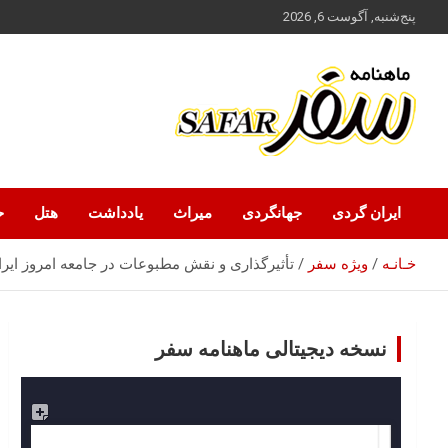
ه
پنج‌شنبه, آگوست 6, 2026
حتوا
روید
ماهنامه سفر نشریه برگزیده گردشگری ایران
سفر آنلاین
ایران گردی
جهانگردی
میراث
یادداشت
هتل
ح
خـانـه
ویژه سفر
تأثیرگذاری و نقش مطبوعات در جامعه امروز ایرا
نسخه دیجیتالی ماهنامه سفر