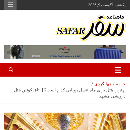
ه
یکشنبه, آگوست 9, 2026
حتوا
روید
ماهنامه سفر نشریه برگزیده گردشگری ایران
سفر آنلاین
خـانـه
جهانگردی
بهترین هتل برای ماه عسل رویایی کدام است؟ | اتاق کوئین هتل
درویشی مشهد