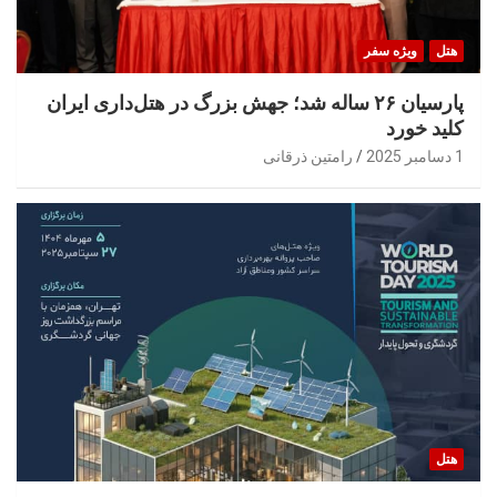
هتل
ویژه سفر
پارسیان ۲۶ ساله شد؛ جهش بزرگ در هتل‌داری ایران
کلید خورد
1 دسامبر 2025
رامتین ذرقانی
هتل