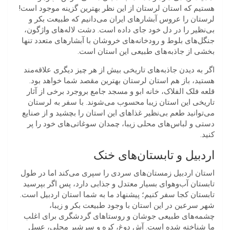
هستیم که استان لرستان از این نظر بهترین گزینه موجود است!
لرستان را عروس آبشارهای ایران می‌دانیم که طبیعت بکر و
بی‌نظیر را در دل خود جای داده است. دشت لاله‌های واژگون،
جنگل‌های بلوط و رودخانه‌های خروشان با آبشارهای متعدد تنها
بخشی از جاذبه‌های طبیعی این استان است.
اگر به دیدن جاذبه‌های تاریخی بیش از هر چیز دیگری علاقه‌مند
هستید، باز هم استان لرستان بهترین مقصد شما خواهد بود.
قلعه فلک الفلاک، خانه ابو و مسجد جامع بروجرد برخی از آثار
تاریخی این استان زیبا محسوب می‌شوند. با سفر به لرستان
می‌توانید طعم بی‌نظیر غذاهای این استان را بچشید و از صنایع
دستی و لباس‌های محلی زیبا، چمدان سوغاتی‌های خود را پر
کنید.
اردبیل و تابستان‌های خنک
استان اردبیل زمستان‌های سردی را سپری می‌کند اما در طول
تابستان آب‌وهوای بسیار معتدل و جذابی دارد، پس اگر بپرسید
تابستان کجا سفر کنیم؛ پیشنهاد ما به شما استان اردبیل است.
شهر سرعین در این استان با وجود طبیعت بکر و زیبا،
چشمه‌های طبیعی جوشان و روستاهای گردشگری برای اغلب
ما شناخته شده است. آش دوغ، کره و سرشیر محلی، عسل