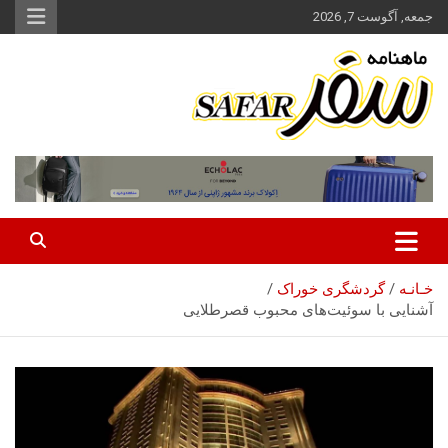
ه
جمعه, آگوست 7, 2026
حتوا
روید
ماهنامه سفر نشریه برگزیده گردشگری ایران
سفر آنلاین
خـانـه
گردشگری خوراک
آشنایی با سوئیت‌های محبوب قصرطلایی