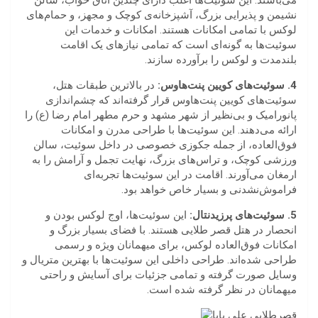
می‌باشند. این سوئیت‌ها اغلب دارای چندین اتاق خواب، سالن
نشیمن و پذیرایی بزرگ، آشپزخانه‌ی کوچک و مجهز، و حمام‌های
لوکس با تمامی امکانات هستند. امکانات و خدمات این
سوئیت‌ها به گونه‌ای است که تمامی نیازهای یک اقامت
بلندمدت و لوکس را برآورده سازند.
4. سوئیت‌های کویین پنت‌هاوس:
در بالاترین طبقات هتل،
سوئیت‌های کویین پنت‌هاوس قرار گرفته‌اند که چشم‌اندازی
پانورامیک و بی‌نظیر از شهر مشهد و حرم مطهر امام رضا (ع) را
ارائه می‌دهند. این سوئیت‌ها با طراحی مدرن و امکانات
فوق‌العاده، از جمله جکوزی خصوصی در داخل سوئیت، سالن
ورزشی کوچک، و تراس‌های بزرگ، نهایت تجمل و آرامش را به
ارمغان می‌آورند. اقامت در این سوئیت‌ها تجربه‌ای
فراموش‌نشدنی و بسیار خاص خواهد بود.
5. سوئیت‌های پرزیدنتال:
این سوئیت‌ها، اوج لوکس بودن و
انحصار در هتل قصر طلایی هستند. با فضای بسیار بزرگ و
امکانات فوق‌العاده لوکس، برای میهمانان ویژه و رسمی
طراحی شده‌اند. طراحی داخلی این سوئیت‌ها با بهترین متریال و
وسایل صورت گرفته و تمامی جزئیات برای آسایش و راحتی
میهمانان در نظر گرفته شده است.