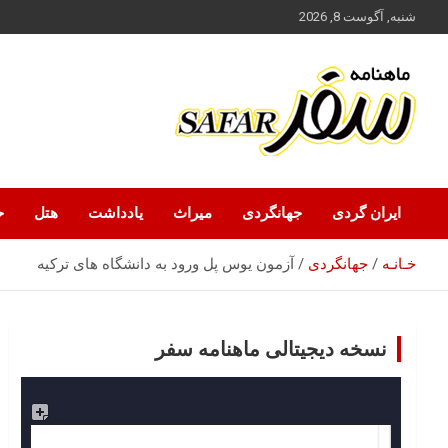
ه
شنبه, آگوست 8, 2026
حتوا
روید
ماهنامه سفر نشریه برگزیده گردشگری ایران
سفر آنلاین
ایران گردی
جهانگردی
میراث
یادداشت
هتل
ح
خـانـه
جهانگردی
آزمون یوس پل ورود به دانشگاه های ترکیه
نسخه دیجیتالی ماهنامه سفر