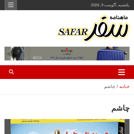
ه
یکشنبه, آگوست 9, 2026
حتوا
روید
ماهنامه سفر نشریه برگزیده گردشگری ایران
سفر آنلاین
خـانـه
چاشم
چاشم