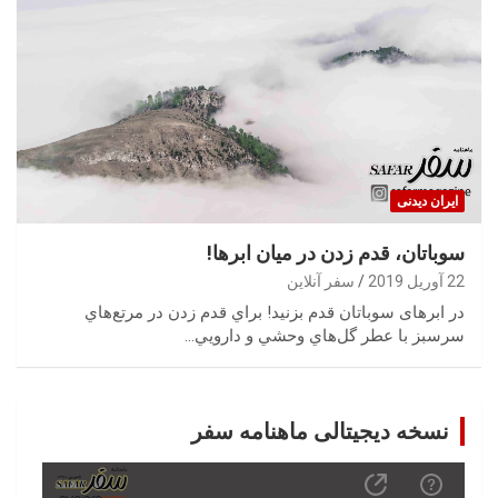
ایران‌ دیدنی
سوباتان، قدم زدن در میان ابرها!
22 آوریل 2019
سفر آنلاین
‬سرسبز‭ ‬با‭ ‬عطر‭ ‬گل‌هاي‭ ‬وحشي‭ ‬و‭ ‬دارويي‭…
نسخه دیجیتالی ماهنامه سفر