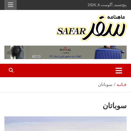
ه
پنج‌شنبه, آگوست 6, 2026
حتوا
روید
ماهنامه سفر نشریه برگزیده گردشگری ایران
سفر آنلاین
خـانـه
سوباتان
سوباتان