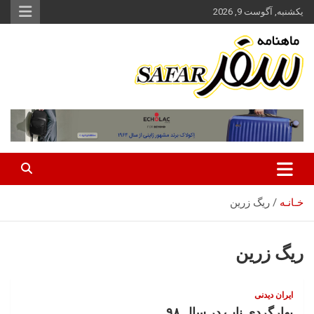
ه
یکشنبه, آگوست 9, 2026
حتوا
روید
ماهنامه سفر نشریه برگزیده گردشگری ایران
سفر آنلاین
خـانـه
ریگ زرین
ریگ زرین
ایران‌ دیدنی
بهارگردی ناب در سال ۹۸