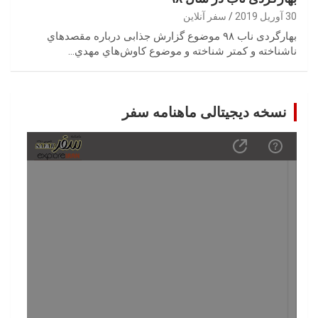
30 آوریل 2019
سفر آنلاین
‬ناشناخته‭ ‬و‭ ‬كمتر‭ ‬شناخته‌‭ ‬و موضوع‭ ‬كاوش‌هاي‭ ‬مهدي‭…
نسخه دیجیتالی ماهنامه سفر