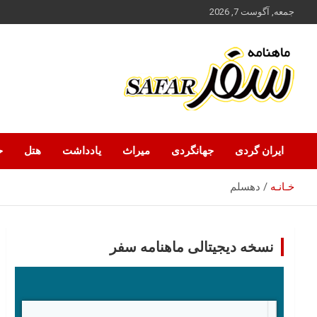
ه
جمعه, آگوست 7, 2026
حتوا
روید
ماهنامه سفر نشریه برگزیده گردشگری ایران
سفر آنلاین
ایران گردی
جهانگردی
میراث
یادداشت
هتل
ح
خـانـه
دهسلم
نسخه دیجیتالی ماهنامه سفر