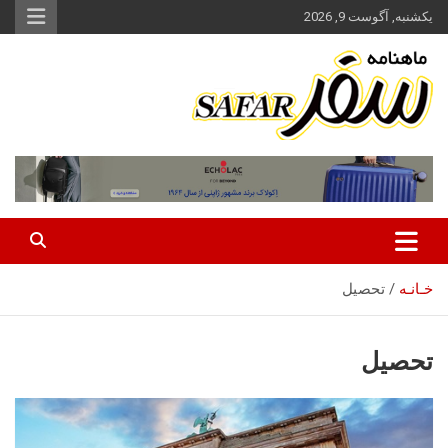
ه
یکشنبه, آگوست 9, 2026
حتوا
روید
ماهنامه سفر نشریه برگزیده گردشگری ایران
سفر آنلاین
خـانـه
تحصیل
تحصیل