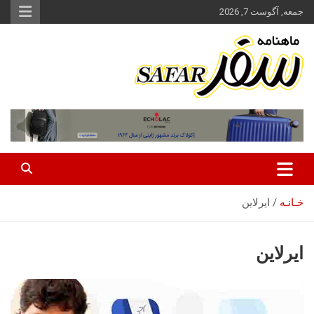
ه
جمعه, آگوست 7, 2026
حتوا
روید
ماهنامه سفر نشریه برگزیده گردشگری ایران
سفر آنلاین
خـانـه
ایرلاین
ایرلاین