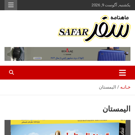
ه
یکشنبه, آگوست 9, 2026
حتوا
روید
ماهنامه سفر نشریه برگزیده گردشگری ایران
سفر آنلاین
خـانـه
الیمستان
الیمستان