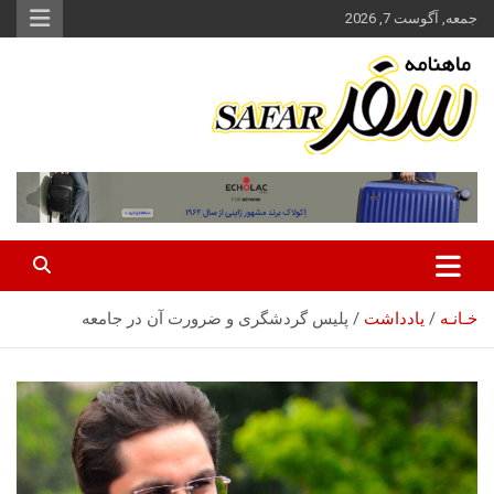
ه
جمعه, آگوست 7, 2026
حتوا
روید
ماهنامه سفر نشریه برگزیده گردشگری ایران
سفر آنلاین
خـانـه
یادداشت
پلیس گردشگری و ضرورت آن در جامعه