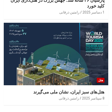
پارسیان ۲۶ ساله شد؛ جهش بزرگ در هتل‌داری ایران
کلید خورد
1 دسامبر 2025
رامتین ذرقانی
هتل
هتل‌های سبز ایران، نشان ملی می‌گیرند
8 سپتامبر 2025
رامتین ذرقانی