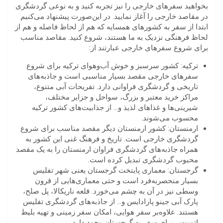
بخواهید سفرهای خارجی را نیز تجربه کنید و به نوعی گردشگری
در مقاصد خارجی را آغاز نمایید. در این‌صورت پیشنهاد می‌کنیم
ابتدا از سفر به کشورهای همسایه که هم از لحاظ فاصله و هم از
لحاظ فرهنگی نزدیک به ما هستند، شروع کنید. مقاصد مناسب
برای شروع سفرهای خارجی عبارتند از:
ترکیه: کشور سرسبز و خوش‎ آب‌وهوای ترکیه برای شروع
سفرهای خارجی مقصد بسیار مناسبی است و جاذبه‌های
تاریخی و گردشگری فراوانی دارد. تفریحات آبی متنوع،
مراکز خرید معتبر و بزرگ، سواحل و جزایر مختلف،
شیرینی‌ها و غذاهای لذیذ و… از جذابیت‌های کشور ترکیه
محسوب می‌شوند.
ارمنستان: کشور ارمنستان دیگر مقصد مناسب برای شروع
گردشگری خارجی است. تاریخ و فرهنگ غنی این کشور به
همراه جاذبه‎‌های گردشگری فراوان ارمنستان را به یک مقصد
محبوب گردشگری تبدیل کرده است.
گرجستان: معماری‌ پایتخت گرجستان یعنی شهر تفلیس
بسیار منحصربه‌فرد است و حتی معماری‌هایی از قرون
وسطی نیز در آن به چشم می‌خورد. قلعه ناریکالا، پل صلح،
پارک آبی جینو پارادایس و… از جاذبه‌های گردشگری تفلیس
هستند. علاوه‌بر سفر هوایی، امکان سفر زمینی و تهیه بلیط
اتوبوس برای سفر به گرجستان وجود دارد.