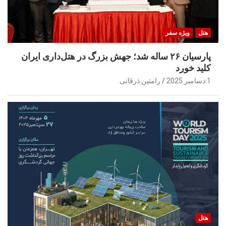
هتل
ویژه سفر
پارسیان ۲۶ ساله شد؛ جهش بزرگ در هتل‌داری ایران
کلید خورد
1 دسامبر 2025
رامتین ذرقانی
هتل