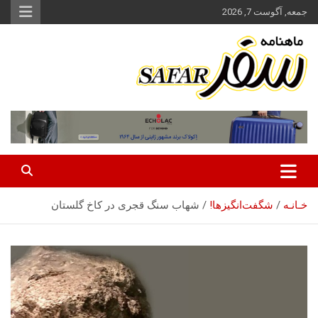
ه
جمعه, آگوست 7, 2026
حتوا
روید
ماهنامه سفر نشریه برگزیده گردشگری ایران
سفر آنلاین
خـانـه
شگفت‌انگیزها!
شهاب سنگ قجری در کاخ گلستان