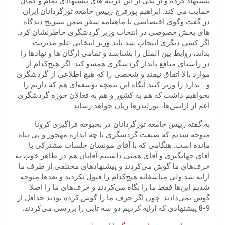
پیشنهاد کرده و از یکی از این گزینه های پیشنهادی تمام و کمال
حمایت می کند. ابراهیم پورفرج رییس جامعه تورگردانان ایران
در گفت وگوی اختصاصی با ماهنامه سفر ضمن تشریح دیدگاه
های بخش خصوصی در انتخاب وزیر گردشگری خاطرنشان کرد:
اگر کسی دیگری انتخاب شد باید وزیر انتخابی علم مدیریت
بداند، روابط بین الملل را بشناسد و تمامی ارگان ها و نهادها را
در راستای منافع پایدار گردشگری همسو کند. اگر هیچ‌کدام از
موارد بالا اتفاق نیفتد و شخصی را که هیچ اطلاعی از گردشگری
و… ندارد را وزیر کنند آنگاه این نیمچه توسعه‌ای هم که داریم را
نخواهیم داشت که هم به کشور و هم به فعالان حوزه گردشگری
اعم از آژانس‌ها، تورلیدرها زیان خواهد رساند.
به گفته رییس جامعه تورگردانان در بحبوحه فراگیری کرونا
متوجه شدیم که صنعت گردشگری تا چه اندازه مهجور و بی پناه
مانده است. هنگامی که با آقای مونسان جلسات مشترکی با
آقای جهانگیری و آقای همتی داشتیم آقایان هم در ظاهر خوب به
حرف‌های ما گوش می‌کردند و پیشنهادهای مختلفی از طرف ما
ارایه شد ولی متاسفانه هیچ‌کدام را قبول نکردند و بعدها متوجه
شدیم این‌ها فقط ما را نگاه می‌کردند و حرف‌های ما را اصلا
گوش نمی‌دادند. چون اگر حرف ما را گوش کرده بودند حداقل از
9-8 پیشنهادی که ارایه کردیم دو سه تایی را بررسی می‌کردند.