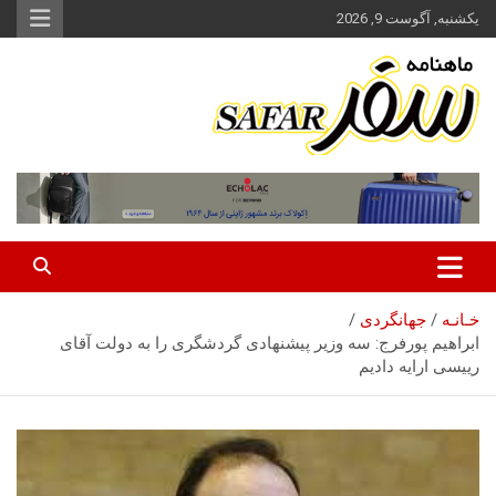
ه
یکشنبه, آگوست 9, 2026
حتوا
روید
ماهنامه سفر نشریه برگزیده گردشگری ایران
سفر آنلاین
خـانـه
جهانگردی
ابراهیم پورفرج: سه وزیر پیشنهادی گردشگری را به دولت آقای
رییسی ارایه دادیم