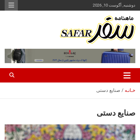
ه
دوشنبه, آگوست 10, 2026
حتوا
روید
ماهنامه سفر نشریه برگزیده گردشگری ایران
سفر آنلاین
خـانـه
صنایع دستی
صنایع دستی