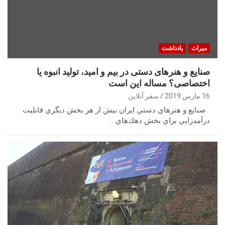
میراث
یادداشت
صنایع و هنرهای دستی در بیم و امید، تولید انبوه یا
اختصاصی؟ مساله این است
16 مارس 2019
سفر آنلاین
‬درآمدزايي‭ ‬براي‭ ‬بخش‭ ‬دهك‌هاي‭…