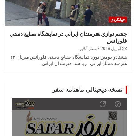
جهانگردی
چشم نوازي هنرمندان ايراني در نمايشگاه صنايع دستي
فلورانس
23 آوریل 2018
سفر آنلاین
هشتادو دومين دوره نمايشگاه صنايع دستي فلورانس ميزبان ٣٢
هنرمند ممتاز ايراني برپا شد. هنرمندان ایرانی…
نسخه دیجیتالی ماهنامه سفر