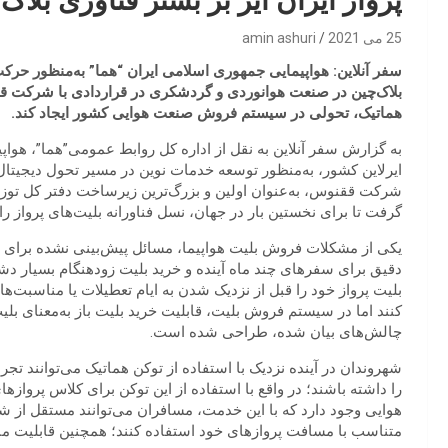
پرواز ایران ایر بر بستر فناوری بلاک
25 می 2021
amin ashuri
سفر آنلاین: هواپیمایی جمهوری اسلامی ایران “هما” به‌منظور حرکت
بلاک‌چین در صنعت هوانوردی و گردشکری در قراردادی با شرکت ققن
هماتیک، تحولی در سیستم فروش صنعت هوایی کشور ایجاد کند.
به گزارش سفر آنلاین به نقل از اداره کل روابط عمومی”هما”، هواپی
ایرلاین کشور، به‌منظور توسعه خدمات نوین در مسیر تحول دیجیتال 
شرکت ققنوس، به‌عنوان اولین و بزرگ‌ترین زیرساخت دفتر کل توز
گرفت تا برای نخستین بار در جهان، نسل فناورانه بلیت‌های پرواز را
یکی از مشکلات فروش بلیت هواپیما، مسائل پیش‌بینی نشده برای 
دقیق برای سفرهای چند ماه آینده و خرید بلیت زودهنگام بسیار دشو
بلیت پرواز خود را قبل از نزدیک شدن به ایام تعطیلات یا مناسبت‌ه
کنند اما در سیستم فروش بلیت، قابلیت خرید بلیت باز به‌معنای بلی
چالش‌های بیان شده، طراحی شده است.
شهروندان در آینده نزدیک با استفاده از توکن هماتیک می‌توانند تجر
را داشته باشند؛ در واقع با استفاده از این توکن برای کلاس‌ پرو
هوایی وجود دارد که با این خدمت، مسافران می‌توانند مستقل از شهر
متناسب با مسافت پروازهای خود استفاده کنند؛ همچنین قابلیت مباد