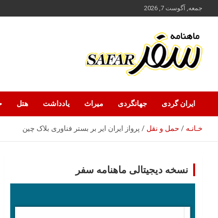
ه
جمعه, آگوست 7, 2026
حتوا
روید
ماهنامه سفر نشریه برگزیده گردشگری ایران
سفر آنلاین
ایران گردی
جهانگردی
میراث
یادداشت
هتل
ح
خـانـه
حمل‌ و نقل
پرواز ایران ایر بر بستر فناوری بلاک چین
نسخه دیجیتالی ماهنامه سفر