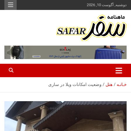
ه
دوشنبه, آگوست 10, 2026
حتوا
روید
ماهنامه سفر نشریه برگزیده گردشگری ایران
سفر آنلاین
خـانـه
هتل
وضعیت امکانات ویلا در ساری