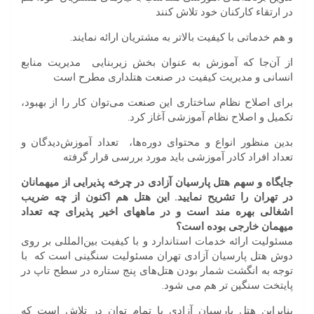
در ارتقاء کارکنان خود تلاش کنند
و هم خدماتی با کیفیت بالاتر به مشتریان ارائه نمایند.
از آن‌جا که آموزش به عنوان بخش زیربنایی مدیریت منابع
انسانی و مدیریت کیفیت در صنعت هتلداری مطرح است
برای اصلاح نظام ساختاری این صنعت می‌توان کار را از بهبود،
تکمیل و اصلاح نظام آموزشی آغاز کرد.
بدین منظور انواع و محتوای دوره‌ها، تعداد آموزش‌دیدگان و
تعداد افراد کادر آموزشی باید مورد بررسی قرار گرفته
جایگاه
و
سهم
هتل
پارسیان
آزادی
در
چرخه
پذیرایی
از
میهمانان
در
تهران
را
تشریح
نمایید
.
این
هتل
هم
اکنون
از
چه
ضریب
اشغالی
بهره
مند
است
و
در
ماههای
اخیر
پذیرای
چه
تعداد
میهمان
خارجی
بوده
است؟
مسئولیت ارائه خدمات استاندارد و با کیفیت بین‌المللی بر روی
دوش هتل پارسیان آزادی تهران مسئولیت سنگینی است که با
توجه به انگشت شمار بودن هتل‌های پنج ستاره در سطح تاپ در
پایتخت سنگین تر هم می شود.
بنابر‌این هتل پارسیان آزادی با تمام توان در تلاش است که