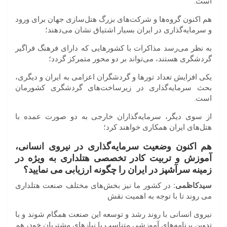
است.
هم اکنون گروه‌ها و شرکت‌های بزرگ هتل‌سازی جهان برای ورود
و سرمایه‌گذاری در ایران بسیار اشتیاق نشان می‌دهند؛
به نظر می‌رسد مذاکرات با کشورهایی که دارای فرهنگ فراگیر
گردشگری هستند، می‌تواند بر دو محور متمرکز گردد؛
یکی افزایش تعداد تورها و گردشگران اعزامی به ایران و دیگری،
بحث سرمایه‌گذاری در زیرساخت‌های گردشگری کشورمان
است.
از سوی دیگر، سرمایه‌گذاران خارجی به دو صورت عمده با
هتل‌های ایران همکاری خواهند کرد؛
هم
اکنون
وضعیت
سرمایه
گذاری
در
نیروی
انسانی،
آموزش
و
تربیت
کادر
تخصصی
هتلداری
به
ویژه
در
زمینه
سرآشپز
در
ایران
را
چگونه
ارزیابی
می
نمایید؟
سیدکاظمی
:
در کشور ما نیز بخش‌های مختلف صنعت هتلداری
می روند تا با توجه به اهمیت نقش
نیروی انسانی با روند رشد و توسعه این صنعت همگام شوند و با
تدوین برنامه‌های آموزشی متناسب با نیازهای مشتریان خود‌، هم