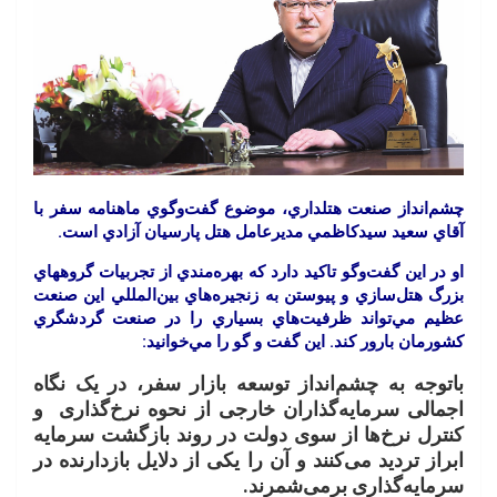
چشم
انداز
صنعت
هتلداري،
موضوع
گفت
وگوي
ماهنامه
سفر
با
آقاي
سعيد
سيدكاظمي
مديرعامل
هتل
پارسيان
آزادي
است
.
او
در
اين
گفت
وگو
تاكيد
دارد
كه
بهره
مندي
از
تجربيات
گروههاي
بزرگ
هتل
سازي
و
پيوستن
به
زنجيره
هاي
بين
المللي
اين
صنعت
عظيم
مي
تواند
ظرفيت
هاي
بسياري
را
در
صنعت
گردشگري
كشورمان
بارور
كند
.
اين
گفت
و
گو
را
مي
خوانيد
:
باتوجه
به
چشم
انداز
توسعه
بازار
سفر،
در
یک
نگاه
اجمالی
سرمایه
گذاران
خارجی
از
نحوه
نرخ
گذاری
و
کنترل
نرخ
ها
از
سوی
دولت
در
روند
بازگشت
سرمایه
ابراز
تردید
می
کنند
و
آن
را
یکی
از
دلایل
بازدارنده
در
سرمایه
گذاری
برمی
شمرند
.