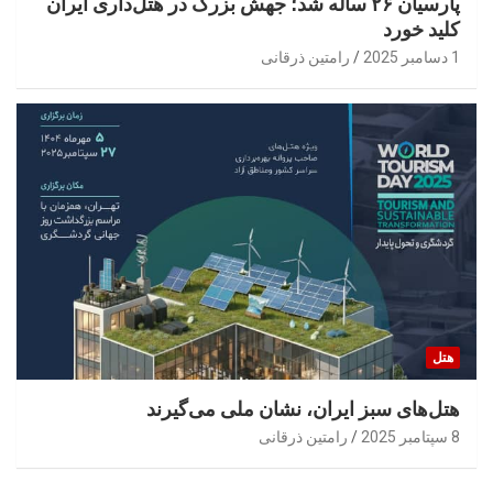
پارسیان ۲۶ ساله شد؛ جهش بزرگ در هتل‌داری ایران
کلید خورد
1 دسامبر 2025
رامتین ذرقانی
هتل
هتل‌های سبز ایران، نشان ملی می‌گیرند
8 سپتامبر 2025
رامتین ذرقانی