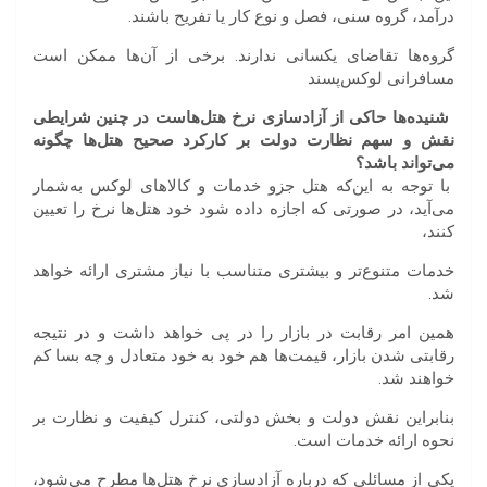
درآمد، گروه سنی، فصل و نوع کار یا تفریح باشند.
گروه‌ها تقاضای یکسانی ندارند. برخی از آن‌ها ممکن است
مسافرانی لوکس‌پسند
شنیده
ها
حاکی
از
آزادسازی
نرخ
هتل
هاست
در
چنین
شرایطی
نقش
و
سهم
نظارت
دولت
بر
کارکرد
صحیح
هتل
ها
چگونه
می
تواند
باشد؟
با توجه به این‌که هتل جزو خدمات و کالاهای لوکس به‌شمار
می‌آید، در صورتی که اجازه داده شود خود هتل‌ها نرخ را تعیین
کنند،
خدمات متنوع‌تر و بیشتری متناسب با نیاز مشتری ارائه خواهد
شد.
همین امر رقابت در بازار را در پی خواهد داشت و در نتیجه
رقابتی شدن بازار، قیمت‌ها هم خود به خود متعادل و چه بسا کم
خواهند شد.
بنابراین نقش دولت و بخش دولتی، کنترل کیفیت و نظارت بر
نحوه ارائه خدمات است.
یکی از مسائلی که درباره آزادسازی نرخ هتل‌ها مطرح می‌شود،