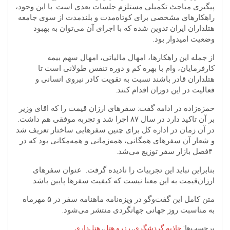
پیگیری مباجث‭ ‬تکمیلی مستلزم‭ ‬جلسات‭ ‬بعدی‭ ‬است‭.‬ با این وجود،
راهکارهای مشخصی برای کوتاه‌مدت و بلندمدت از سوی جامعه
هتلداران ایران تدوین شده که با اجرای آن می‌توان به بهبود
وضعیت امیدوار بود.
از جمله این راهکارها، امهال مالیاتی، امهال سهم بیمه
کارفرمایان، وام با بهره کم و دوره تنفس طولانی است تا
هتلداران قادر باشند نسبت به تقویت کادر نیروی انسانی و
فعالیت در این دوران اقدام کنند.
در‭ ‬آن‭ ‬زمان‭ ‬در‭ ‬اداره‭ ‬کل‭ ‬برای‭ ‬چنین سفرهایی ‬ساختار‭ ‬تعریف‭ ‬شد
‬۴‭ ‬فصل‭ ‬بازار‭ ‬سفر‭ ‬توزیع‭ ‬می‌شد‭.‬
بنابراین‭ ‬نباید‭ ‬این‭ ‬تجربیات‭ ‬را‭ ‬نادیده‭ ‬گرفت. عنوان‭ ‬سفرهای
ارزان‌قیمت ‬به‭ ‬این‭ ‬معنا‭ ‬نیست‭ ‬که‭ ‬کیفیت‭ ‬سفرها‭ ‬پایین‭ ‬باشد‭ ‬‭.
متن کامل این گفت‌وگو در ویزه‌نامه ماهنامه سفر در ۵ مهرماه
به مناسبت روز جهانی جهانگردی منتشر می‌شود.
برچسب‌ها:
جاذبه گردشگری
,
رزرو هتل
,
هتل‌داری