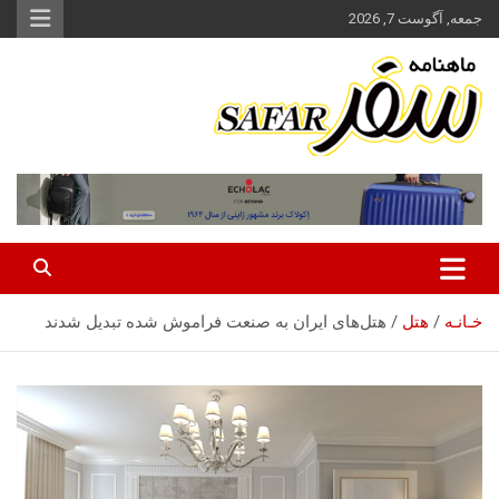
ه
جمعه, آگوست 7, 2026
حتوا
روید
ماهنامه سفر نشریه برگزیده گردشگری ایران
سفر آنلاین
خـانـه
هتل
هتل‌های ایران به صنعت فراموش شده تبدیل شدند