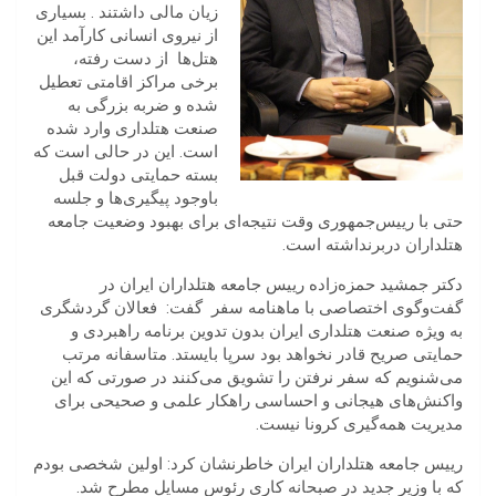
‬از‭ ‬نیروی‭ ‬انسانی‭ ‬کارآمد این
هتل‌ها ‬از‭ ‬دست‭ ‬رفته،
برخی مراکز اقامتی تعطیل
‬صنعت‭ ‬هتلداری‭ ‬وارد‭ ‬شده
است. این در حالی است که
بسته حمایتی دولت قبل
باوجود پیگیری‌ها و جلسه
حتی با رییس‌جمهوری وقت نتیجه‌ای برای بهبود وضعیت جامعه
هتلداران دربرنداشته است.
دکتر جمشید حمزه‌زاده رییس جامعه هتلداران ایران در
گفت‌وگوی اختصاصی با ماهنامه سفر گفت: فعالان گردشگری
به ویژه صنعت هتلداری ایران بدون تدوین برنامه راهبردی و
‬می‌شنویم که سفر نرفتن را تشویق می‌کنند در صورتی که این
واکنش‌های هیجانی و احساسی راهکار علمی و صحیحی برای
مدیریت همه‌گیری کرونا نیست.
‬که‭ ‬با‭ ‬وزیر‭ ‬جدید‭ ‬در‭ ‬صبحانه‭ ‬کاری‭ ‬رئوس مسايل مطرح شد.