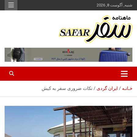
ه
شنبه, آگوست 8, 2026
حتوا
روید
ماهنامه سفر نشریه برگزیده گردشگری ایران
سفر آنلاین
خـانـه
ایران گردی
نکات ضروری سفر به کیش