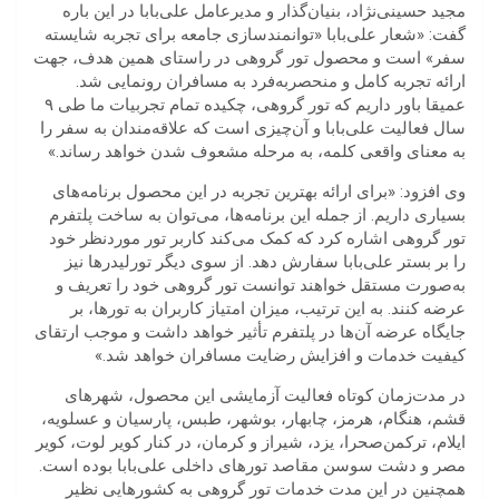
مجید حسینی‌نژاد، بنیان‌گذار و مدیرعامل علی‌بابا در این باره
گفت: «شعار علی‌بابا «توانمندسازی جامعه برای تجربه شایسته
سفر» است و محصول تور گروهی در راستای همین هدف، جهت
ارائه تجربه کامل و منحصربه‌فرد به مسافران رونمایی شد.
عمیقا باور داریم که تور گروهی، چکیده تمام تجربیات ما طی ۹
سال فعالیت علی‌بابا و آن‌چیزی است که علاقه‌مندان به سفر را
به معنای واقعی کلمه، به مرحله مشعوف شدن خواهد رساند.»
وی افزود: «برای ارائه بهترین تجربه در این محصول برنامه‌های
بسیاری داریم. از جمله این برنامه‌ها، می‌توان به ساخت پلتفرم
تور گروهی اشاره کرد که کمک می‌کند کاربر تور موردنظر خود
را بر بستر علی‌بابا سفارش دهد. از سوی دیگر تورلیدرها نیز
به‌صورت مستقل خواهند توانست تور گروهی خود را تعریف و
عرضه کنند. به این ترتیب، میزان امتیاز کاربران به تورها، بر
جایگاه عرضه آن‌ها در پلتفرم تأثیر خواهد داشت و موجب ارتقای
کیفیت خدمات و افزایش رضایت مسافران خواهد شد.»
در مدت‌زمان کوتاه فعالیت آزمایشی این محصول، شهرهای
قشم، هنگام، هرمز، چابهار، بوشهر، طبس، پارسیان و عسلویه،
ایلام، ترکمن‌صحرا، یزد، شیراز و کرمان، در کنار کویر لوت، کویر
مصر و دشت سوسن مقاصد تورهای داخلی علی‌بابا بوده است.
همچنین در این مدت خدمات تور گروهی به کشورهایی نظیر