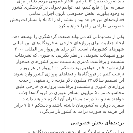
باید صورت بگیرد. تا نتوانیم افکار عمومی مردم دنیا را برای
سفر به ایران قانع کنیم، نمی‌توانیم تحولی در گردشگری کشور
به وجود بیاوریم. بخش خصوصی بازوی اجرایی تمامی
فعالیت‌های من خواهد بود و نقشه راه را کاملا با مشارکت بخش
خصوصی طراحی و اجرا خواهیم کرد.
یکی از تصمیماتی که می‌تواند صنعت گردشگری را توسعه دهد،
ایجاد جذابیت برای پروازهای خارجی به فرودگاه‌های بین‌المللی
شهرهای کشورمان است.
اگر برای هر پرواز بین‌المللی ۲۰۰۰
یورو تسهیلات تشویقی در نظر بگیریم، به طوری که تشریفات
نشست و برخاست کمتری به نسبت سایر کشورهای همجوار
ارایه شود، قادر خواهیم بود
دستکم
۱۰۰ پرواز در هر روز را
ترعیب کنیم در فرودگاه‌ها و فضاهای پروازی کشور وارد شوند.
این تصمیم سالانه۷۳ میلیون دلار هزینه دارد منتهی از جذب
پروازهای عبوری و نشست‌و برخاست پروازهای خارجی طبق
محاسبات من، ۵ میلیون مسافر عبوری در فرودگاه‌ها جذب
خواهند شد و ۱۰ درصد مسافران آن انگیزه خواهند داشت
سفری دوباره به کشورمان داشته باشند و دستکم ۶ تا ۷ برابر
این هزینه به صورت درآمد به کشور باز می‌گردد.
تردیدهای بخش خصوصی
در این کلاب، نمایندگانی از بخش خصوصی دیدگاه‌ها و