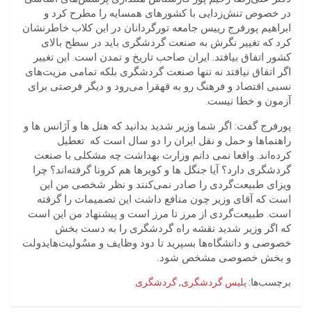
در خصوص تنش‌زدایی با کشورهای همسایه را مطرح کرد و
ابراهیم پورفرج رییس جامعه تورگردانان در این کلاب خاطرنشان
کرد که تغییر نگرش به صنعت گردشگری باید در سطح بالای
کشور اتفاق بیافتد. ایران صاحب تاریخ و تمدن است. این تغییر
اگر اتفاق نیافتد نه تنها صنعت گردشگری بلکه تمامی مزیت‌های
نسبی اقتصاد و فرهنگ رو به قهقرا می‌رود و دیگر فرصتی برای
آزمون و خطا نیست.
پورفرج گفت: اگر شما وزیر شدید بدانید که هتل ها و آژانس ها و
راهنماها و حمل و نقل ایران را دو سال است که
تعطیل
کرده‌اند. واقعا نمی دانم وزارت بهداشت چه مشکلی با صنعت
گردشگری دارد؟‌ آیا جنگل ها و کویرها هم کرونا گرفته‌اند؟ چرا
ویزای طبیعت‌گردی را صادر نمی‌کنند و نظر شخصی من این
است که آقای وزیر چون منافع داشت این تصمیمات را گرفته
است. طبیعت‌گردی از مرز تا مرز است و پیشنهاد من این است
که اگر وزیر شدید نقشه راه گردشگری را به دست بخش
خصوصی و دانشگاه‌ها بسپرید تا دود وظایف و مسٌولیت‌هایدولت
و بخش خصوصی مشخص شود.
برچسب‌ها:
پلیس گردشگری
,
گردشگری