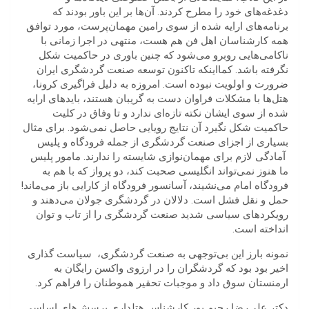
دغدغه‌های خود را مطرح کردند. آن‌ها بر این باور بودند که
برنامه‌های ارایه شده از سوی رامین مهمان‌پرست، مورد توافق
همه کارشناسان اهل فن هم هست، منتهی در اجرا زمانی با
ناکامی‌هایی روبرو می‌شود که چنین باوری در حاکمیت شکل
نگرفته باشد. کمااینکه تاکنون توسعه صنعت گردشگری ایران
ضرورت و اولویت نبوده است. امروزه به دلیل فراگیری کرونا،
هتل‌ها با مشکلات فراوان دست به گریبان هستند، بایدهای ارایه
شده از سوی ایشان نکته تازه‌ای ندارد و تا وفاق در کلیت
حاکمیت شکل نگیرد آن نتایج رویایی حاصل نمی‌شود. برای مثال
بسیاری از اجزای صنعت گردشگری از جمله فرودگاه و پلیس
آمادگی لازم برای مهمان‌نوازی شایسته را ندارند. مامور پلیس
ما هنوز نمی‌تواند انگلیسی صحبت کند، دو پرواز که با هم به
فرودگاه امام می‌نشیند، آسانسور فرودگاه از کارایی باز می‌ماند!
حمل و نقل فشل است.
دلالان در گردشگری جولان می‌دهند و
رویکردهای سیاسی شدید صنعت گردشگری را از تاب و توان
انداخته است.
نمونه بارز این بی‌توجهی به صنعت گردشگری،
سیاست گذاری
اخیر بود بود که گردشگران را در ارزوی واکسن رایگان به
ارمنستان سوق داد و موجبات تحقیر هموطنان را فراهم کرد.
دکتر علی‌رضا رحیم پور کارشناس هتلداری پرسش‌های اساسی