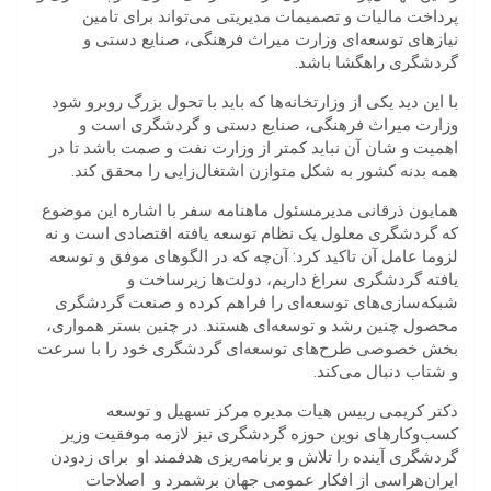
پرداخت مالیات و تصمیمات مدیریتی می‌تواند برای تامین
نیازهای توسعه‌ای وزارت میراث فرهنگی، صنایع دستی و
گردشگری راهگشا باشد.
با این دید یکی از وزارتخانه‌ها که باید با تحول بزرگ روبرو شود
وزارت میراث فرهنگی، صنایع دستی و گردشگری است و
اهمیت و شان آن نباید کمتر از وزارت نفت و صمت باشد تا در
همه بدنه کشور به شکل متوازن اشتغال‌زایی را محقق کند.
همایون ذرقانی مدیرمسئول ماهنامه سفر با اشاره این موضوع
که گردشگری معلول یک نظام توسعه یافته اقتصادی است و نه
لزوما عامل آن تاکید کرد: آن‌چه که در الگوهای موفق و توسعه
یافته
گردشگری سراغ داریم، دولت‌ها زیرساخت‌ و
شبکه‌سازی‌های توسعه‌ای را فراهم کرده و صنعت گردشگری
محصول چنین رشد و توسعه‌ای هستند. در چنین بستر همواری،
بخش خصوصی طرح‌های توسعه‌ای گردشگری خود را با سرعت
و شتاب دنبال می‌کند.
دکتر کریمی رییس هیات مدیره مرکز تسهیل و توسعه
کسب‌وکارهای نوین حوزه گردشگری نیز لازمه موفقیت وزیر
گردشگری آینده را تلاش و برنامه‌ریزی هدفمند او
برای زدودن
ایران‌هراسی از افکار عمومی جهان برشمرد و
اصلاحات