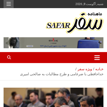
ه
شنبه, آگوست 8, 2026
حتوا
روید
ماهنامه سفر نشریه برگزیده گردشگری ایران
سفر آنلاین
خـانـه
ویژه سفر
خداحافظی با ضرغامی و طرح مطالبات به صالحی امیری