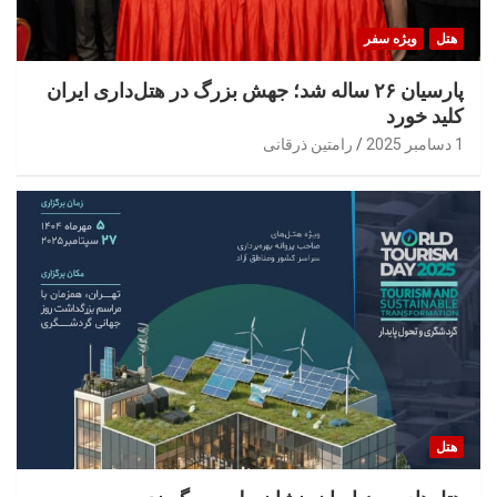
هتل
ویژه سفر
پارسیان ۲۶ ساله شد؛ جهش بزرگ در هتل‌داری ایران
کلید خورد
1 دسامبر 2025
رامتین ذرقانی
هتل