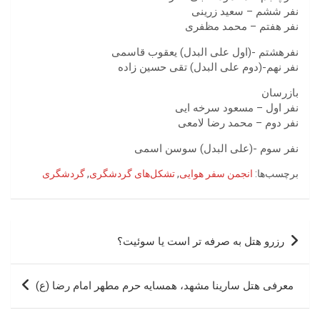
نفر ششم – سعید زرینی
نفر هفتم – محمد مظفری
نفرهشتم -(اول علی البدل) یعقوب قاسمی
نفر نهم-(دوم علی البدل) تقی حسین زاده
بازرسان
نفر اول – مسعود سرخه ایی
نفر دوم – محمد رضا لامعی
نفر سوم -(علی البدل) سوسن اسمی
برچسب‌ها:
انجمن سفر هوایی
,
تشکل‌های گردشگری
,
گردشگری
راهبری
رزرو هتل به صرفه تر است یا سوئیت؟
نوشته
معرفی هتل سارینا مشهد، همسایه حرم مطهر امام رضا (ع)